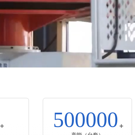
500000
+
+