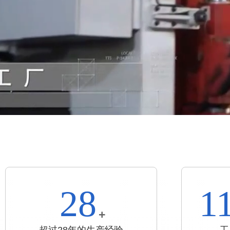
28
1
+