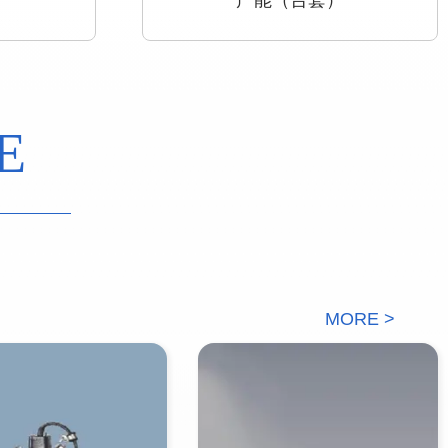
产能（台套）
E
MORE >