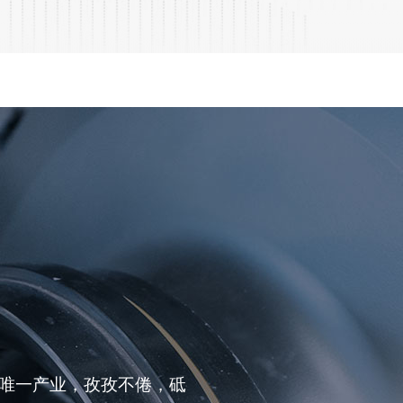
为唯一产业，孜孜不倦，砥