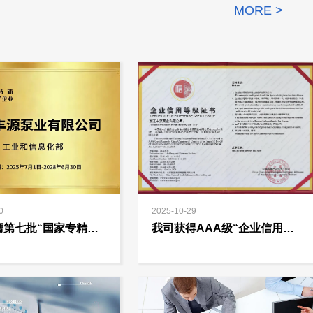
MORE >
0
2025-10-29
膺第七批“国家专精特
我司获得AAA级“企业信用等
人”企业称号
级”（由中国机电产品进出口
商会评定）