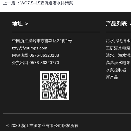
上一篇 ：
WQ7.5~15双流道潜水排污泵
地址 ＞
产品列表 
中国浙江温岭市东部新区22街1号
污水污物潜水
tzfy@fypumps.com
工矿潜水电泵
内销热线:0576-86320188
清水、海水潜
外贸出口:0576-86320770
高温潜水电泵
水泵控制器
新产品
© 2020 浙江丰源泵业有限公司版权所有