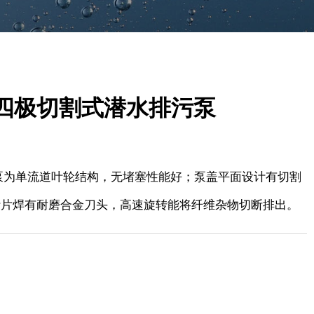
7.5四极切割式潜水排污泵
泵为单流道叶轮结构，无堵塞性能好；泵盖平面设计有切割
叶片焊有耐磨合金刀头，高速旋转能将纤维杂物切断排出。