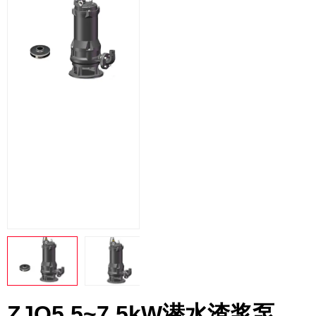
ZJQ5.5~7.5kW潜水渣浆泵