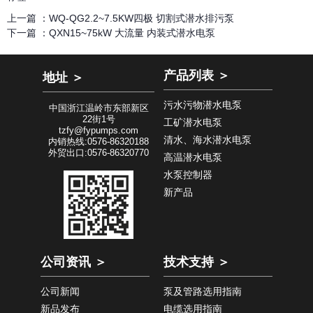
上一篇 ：
WQ-QG2.2~7.5KW四极 切割式潜水排污泵
下一篇 ：
QXN15~75kW 大流量 内装式潜水电泵
产品列表 ＞
地址 ＞
污水污物潜水电泵
中国浙江温岭市东部新区
22街1号
工矿潜水电泵
tzfy@fypumps.com
清水、海水潜水电泵
内销热线:0576-86320188
外贸出口:0576-86320770
高温潜水电泵
水泵控制器
新产品
公司资讯 ＞
技术支持 ＞
公司新闻
泵及管路选用指南
新品发布
电缆选用指南